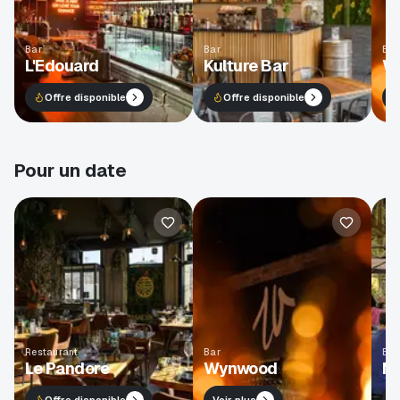
Bar
Bar
Bar
L'Edouard
Kulture Bar
W
Offre disponible
Offre disponible
V
Pour un date
Restaurant
Bar
Bar
Le Pandore
Wynwood
Mr