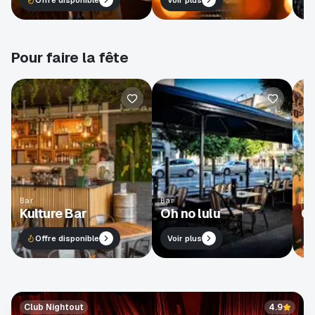
Offre disponible
Voir plus
Pour faire la fête
Bar
Bar
Bar
Kulture Bar
Oh no lulu
Ca
Offre disponible
Voir plus
Club Nightout
4.9